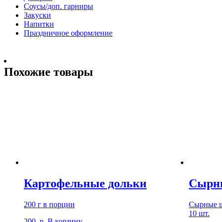
Соусы/доп. гарниры
Закуски
Напитки
Праздничное оформление
Похожие товары
Картофельные дольки
Сырн
200 г в порции
Сырные ш
10 шт.
200
р.
В корзину