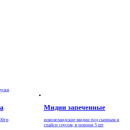
куски
а
Мидии запеченные
00гр
новозеландские мидии под сырным и
спайси соусом, в порции 5 шт