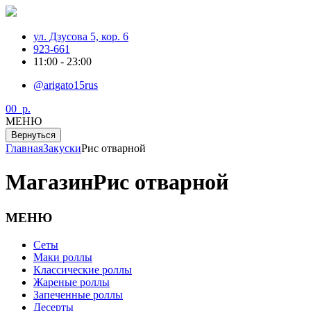
ул. Дзусова 5, кор. 6
923-661
11:00 - 23:00
@arigato15rus
0
0
р.
МЕНЮ
Вернуться
Главная
Закуски
Рис отварной
Магазин
Рис отварной
МЕНЮ
Сеты
Маки роллы
Классические роллы
Жареные роллы
Запеченные роллы
Десерты