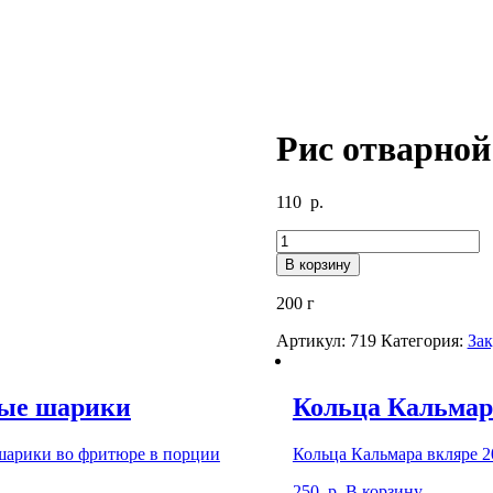
Рис отварной
110
р.
В корзину
200 г
Артикул:
719
Категория:
За
ые шарики
Кольца Кальмар
арики во фритюре в порции
Кольца Кальмара вкляре 2
250
р.
В корзину